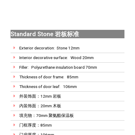
Standard Stone 岩板标准
Exterior decoration: Stone 12mm
Interior decorative surface: Wood 20mm
Filler: Polyurethane insulation board 70mm
Thickness of door frame: 85mm
Thickness of door leaf: 106mm
外装饰面：12mm 岩板
内装饰面：20mm 木板
填充物：70mm 聚氨酯保温板
门框厚度：85mm
门扇厚度：106mm