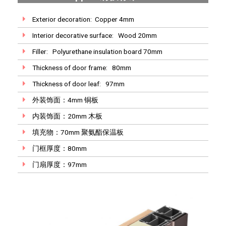
Exterior decoration: Copper 4mm
Interior decorative surface: Wood 20mm
Filler: Polyurethane insulation board 70mm
Thickness of door frame: 80mm
Thickness of door leaf: 97mm
外装饰面：4mm 铜板
内装饰面：20mm 木板
填充物：70mm 聚氨酯保温板
门框厚度：80mm
门扇厚度：97mm