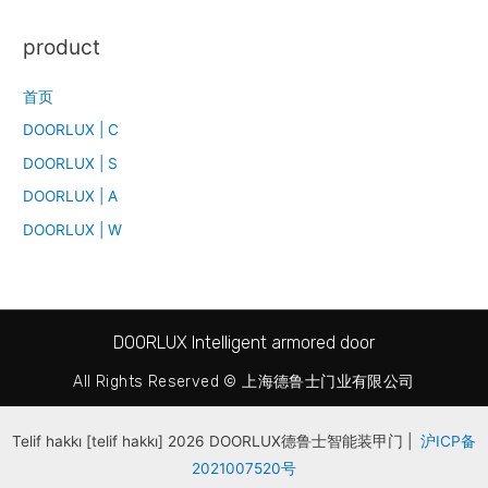
product
首页
DOORLUX | C
DOORLUX | S
DOORLUX | A
DOORLUX | W
.
.
DOORLUX Intelligent armored door
.
.
All Rights Reserved © 上海德鲁士门业有限公司
.
.
S
S
Telif hakkı [telif hakkı] 2026 DOORLUX德鲁士智能装甲门 |
沪ICP备
İ
İ
2021007520号
L
L